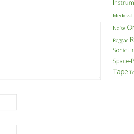
Instrum
Medieval
Or
Noise
R
Reggae
Sonic E
Space-
Tape
T