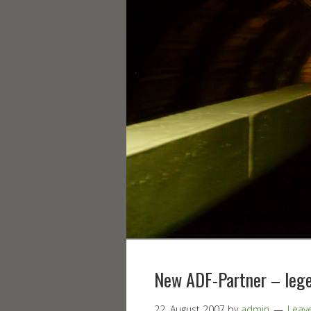
New ADF-Partner – lege
22. August 2007
by
admin
Leav