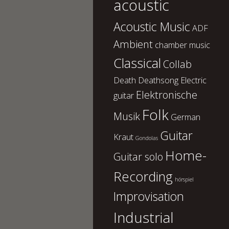
acoustic
Acoustic Music
ADF
Ambient
chamber music
Classical
Collab
Death
Deathsong
Electric
Elektronische
guitar
Folk
Musik
German
Guitar
Kraut
Gondolas
Home-
Guitar solo
Recording
hörspiel
Improvisation
Industrial