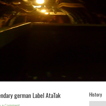
ndary german Label AtaTak
History
History
e a Comment