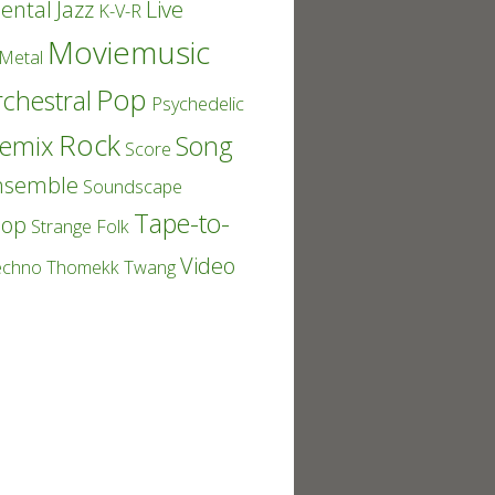
ental
Jazz
Live
K-V-R
Moviemusic
Metal
Pop
chestral
Psychedelic
Rock
emix
Song
Score
nsemble
Soundscape
Tape-to-
Pop
Strange Folk
Video
echno
Thomekk
Twang