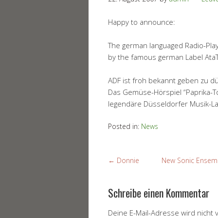
Happy to announce:
The german languaged Radio-Play
by the famous german Label Ata
ADF ist froh bekannt geben zu dü
Das Gemüse-Hörspiel “Paprika-To
legendäre Düsseldorfer Musik-L
Posted in:
News
←
Donnie
New Sonic Ensembl
Schreibe einen Kommentar
Deine E-Mail-Adresse wird nicht v