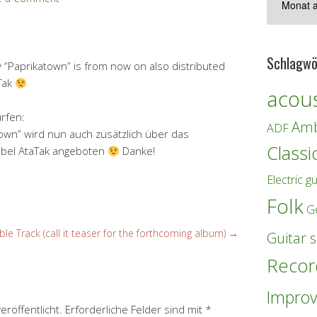
Schlagwö
 “Paprikatown” is from now on also distributed
Tak
acous
rfen:
Amb
ADF
wn” wird nun auch zusätzlich über das
Classi
abel AtaTak angeboten
Danke!
Electric gu
Folk
G
e Track (call it teaser for the forthcoming album)
→
Guitar s
Recor
Improv
eröffentlicht.
Erforderliche Felder sind mit
*