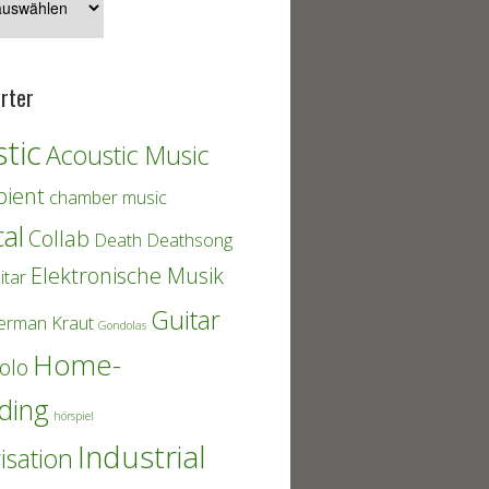
rter
tic
Acoustic Music
ient
chamber music
cal
Collab
Death
Deathsong
Elektronische Musik
itar
Guitar
erman Kraut
Gondolas
Home-
olo
ding
hörspiel
Industrial
isation